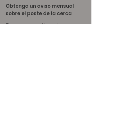
Obtenga un aviso mensual
sobre el poste de la cerca
Enter your email here
Sign Up!
enlaces rápidos
Poste de la cerca
Amigos del Rancho Robles
El armario de mis amigos
Becas