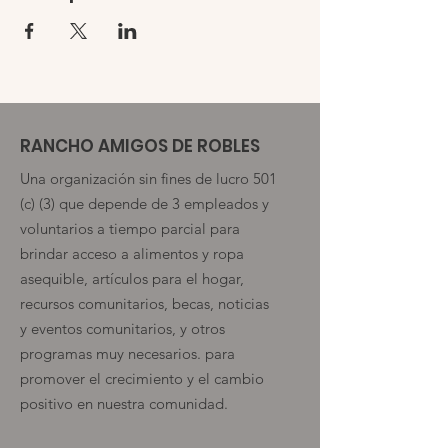
RANCHO AMIGOS DE ROBLES
Una organización sin fines de lucro 501
(c) (3) que depende de 3 empleados y
voluntarios a tiempo parcial para
brindar acceso a alimentos y ropa
asequible, artículos para el hogar,
recursos comunitarios, becas, noticias
y eventos comunitarios, y otros
programas muy necesarios. para
promover el crecimiento y el cambio
positivo en nuestra comunidad.