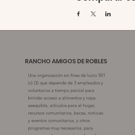
RANCHO AMIGOS DE ROBLES
Una organización sin fines de lucro 501
(c) (3) que depende de 3 empleados y
voluntarios a tiempo parcial para
brindar acceso a alimentos y ropa
asequible, artículos para el hogar,
recursos comunitarios, becas, noticias
y eventos comunitarios, y otros
programas muy necesarios. para