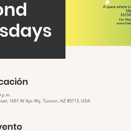
ond
sdays
icación
0 p.m.
oset, 1651 W Ajo Wy, Tucson, AZ 85713, USA
vento