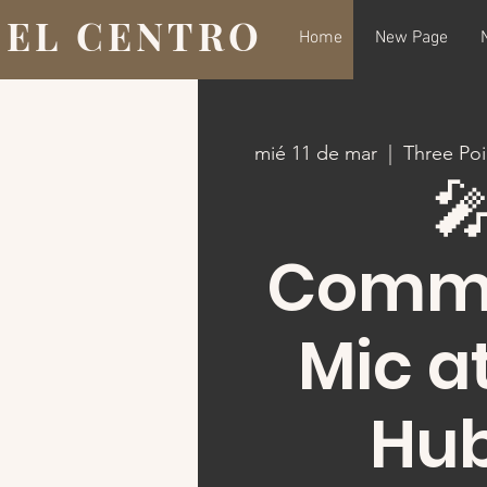
EL CENTRO
Home
New Page
mié 11 de mar
  |  
Three Poi

Commu
Mic a
Hub