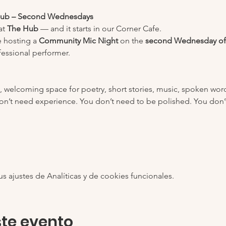
Hub – Second Wednesdays
t 
The Hub
 — and it starts in our Corner Cafe.
 hosting a 
Community Mic Night
 on the 
second Wednesday of
fessional performer.
 welcoming space for poetry, short stories, music, spoken word, 
on’t need experience. You don’t need to be polished. You don’
ajustes de Analíticas y de cookies funcionales.
te evento