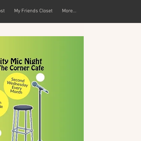
st
My Friends Closet
More...