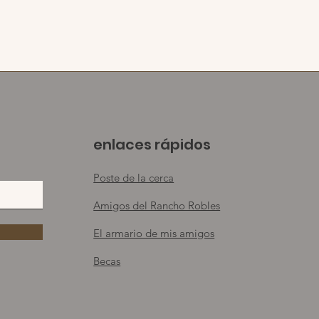
enlaces rápidos
Poste de la cerca
Amigos del Rancho Robles
El armario de mis amigos
Becas