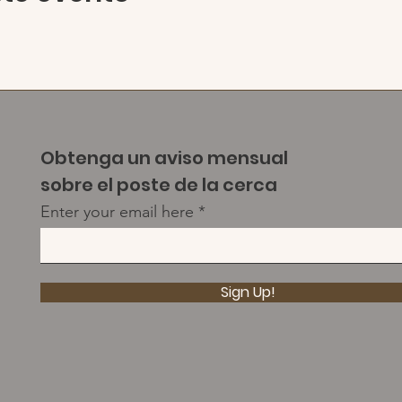
Obtenga un aviso mensual
sobre el poste de la cerca
Enter your email here
Sign Up!