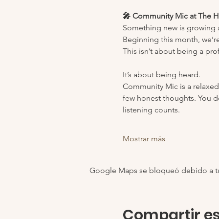
🎤 Community Mic at The 
Something new is growing a
Beginning this month, we’re
This isn’t about being a pro
It’s about being heard.
Community Mic is a relaxed,
few honest thoughts. You d
listening counts.
Mostrar más
Google Maps se bloqueó debido a tus 
Compartir es